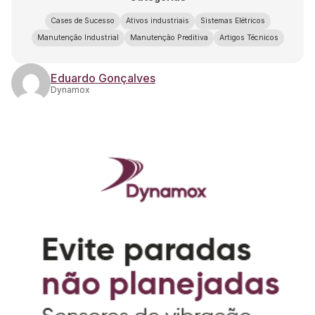
Cases de Sucesso
Ativos industriais
Sistemas Elétricos
Manutenção Industrial
Manutenção Preditiva
Artigos Técnicos
Eduardo Gonçalves
Dynamox