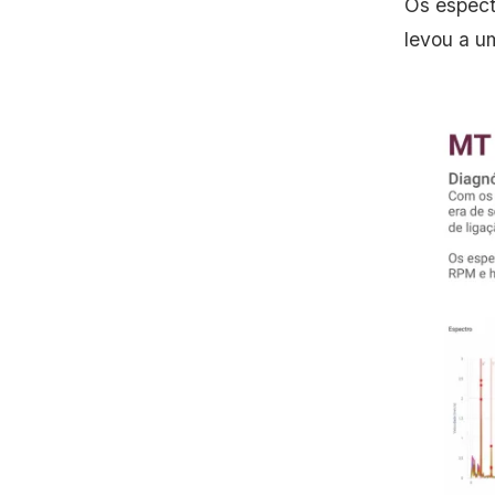
Os espect
levou a u