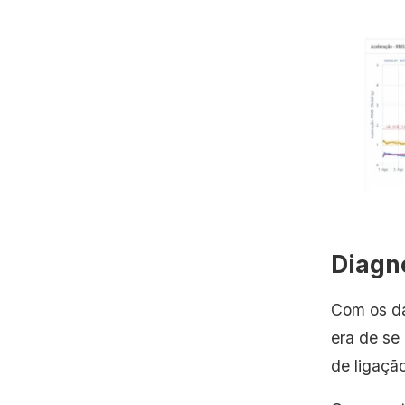
Diagn
Com os d
era de se
de ligação