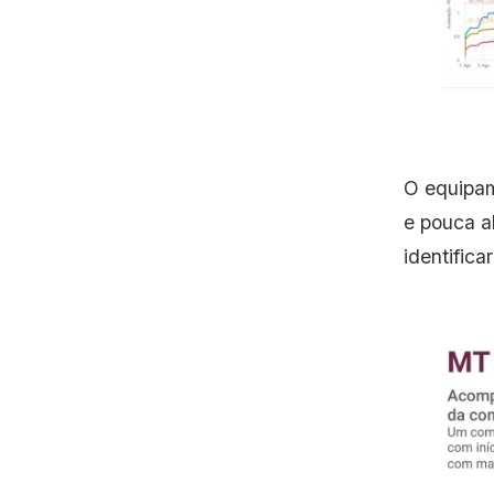
O equipam
e pouca a
identific