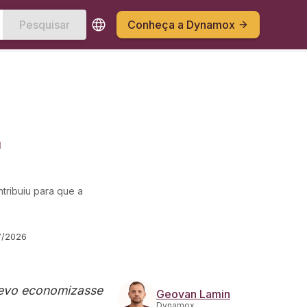
Pesquisar
Conheça a Dynamox
a
ntribuiu para que a
7/2026
Trevo economizasse
Geovan Lamin
Dynamox