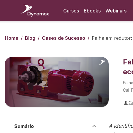
Cursos
Ebooks
Webinars
/
/
/
Home
Blog
Cases de Sucesso
Falha em redutor:
Fa
ec
Falha
Cal 
G
A identif
Sumário