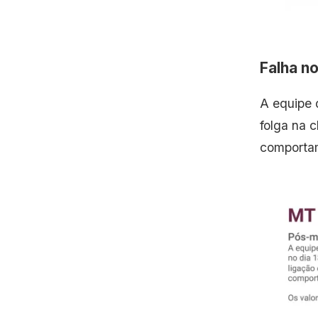
Falha n
A equipe 
folga na 
comportam