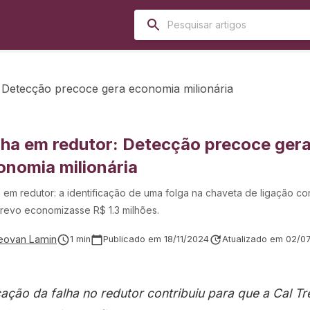
 Detecção precoce gera economia milionária
lha em redutor: Detecção precoce ger
onomia milionária
 em redutor: a identificação de uma folga na chaveta de ligação co
Trevo economizasse R$ 1.3 milhões.
eovan Lamin
1
min
Publicado em
18/11/2024
Atualizado em
02/0
icação da falha no redutor contribuiu para que a Cal 