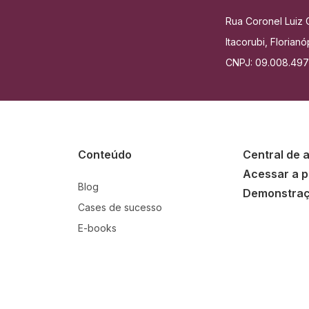
Rua Coronel Luiz C
Itacorubi, Floria
CNPJ: 09.008.49
Conteúdo
Central de 
Acessar a p
Blog
Demonstra
Cases de sucesso
E-books