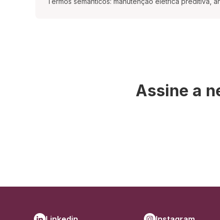
Termos semânticos: manutenção elétrica preditiva, aná
Assine a n
Linkedin
Instagram