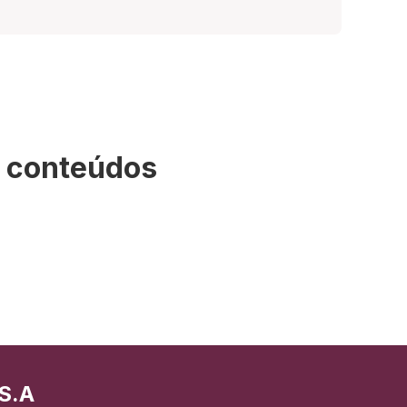
s conteúdos
S.A