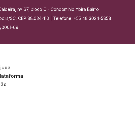
aldeira, nº 67, bloco C - Condomínio Ybirá Bairro
nópolis/SC, CEP 88.034-110 | Telefone: +55 48 3024-5858
7/0001-69
ajuda
lataforma
ção