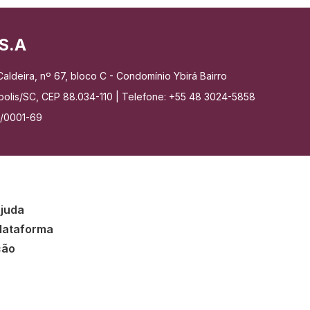
S.A
aldeira, nº 67, bloco C - Condomínio Ybirá Bairro
nópolis/SC, CEP 88.034-110 | Telefone: +55 48 3024-5858
7/0001-69
ajuda
lataforma
ção