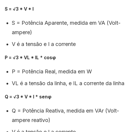
S = √3 * V * I
S = Potência Aparente, medida em VA (Volt-
ampere)
V é a tensão e I a corrente
P = √3 * VL * IL * cosφ
P = Potência Real, medida em W
VL é a tensão da linha, e IL a corrente da linha
Q = √3 * V * I * senφ
Q = Potência Reativa, medida em VAr (Volt-
ampere reativo)
V é a tensão e I a corrente