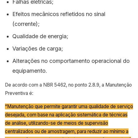
Falhas elétricas;
Efeitos mecânicos refletidos no sinal
(corrente);
Qualidade de energia;
Variações de carga;
Alterações no comportamento operacional do
equipamento.
De acordo com a NBR 5462, no ponto 2.8.9, a Manutenção
Preventiva é:
“Manutenção que permite garantir uma qualidade de serviço
desejada, com base na aplicação sistemática de técnicas
de análise, utilizando-se de meios de supervisão
centralizados ou de amostragem, para reduzir ao mínimo a