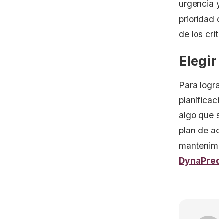
urgencia y
prioridad 
de los cr
Elegi
Para logra
planificac
algo que s
plan de ac
mantenim
DynaPred