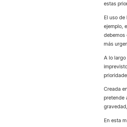
estas prio
El uso de
ejemplo, 
debemos e
más urge
A lo larg
imprevisto
prioridad
Creada en
pretende a
gravedad,
En esta me