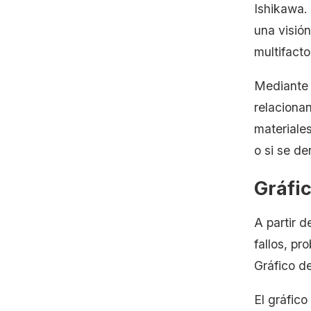
Ishikawa.
una visión
multifactor
Mediante e
relaciona
materiales
o si se de
Gráfic
A partir d
fallos, pr
Gráfico d
El gráfico