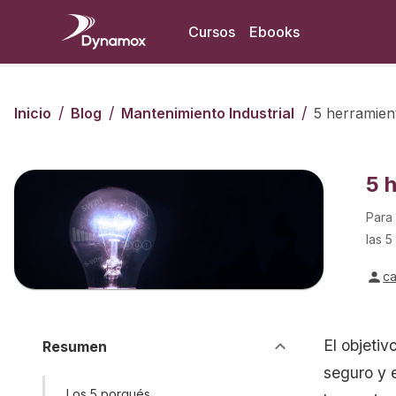
Cursos
Ebooks
/
/
/
Inicio
Blog
Mantenimiento Industrial
5 herramien
5 
Para
las 5
ca
El objeti
Resumen
seguro y e
Los 5 porqués