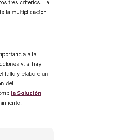
s tres criterios. La
e la multiplicación
mportancia a la
cciones y, si hay
l fallo y elabore un
ón del
cómo
la Solución
imiento.