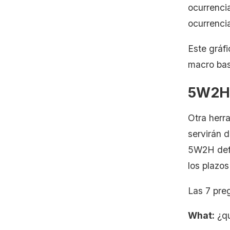
ocurrenci
ocurrenci
Este gráfi
macro basa
5W2H
Otra herr
servirán d
5W2H defi
los plazos
Las 7 pre
What:
¿qu