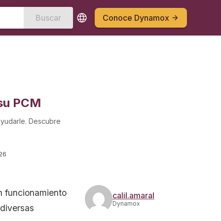
Buscar
Conoce Dynamox
 su PCM
ayudarle. Descubre
26
un funcionamiento
calil.amaral
Dynamox
 diversas