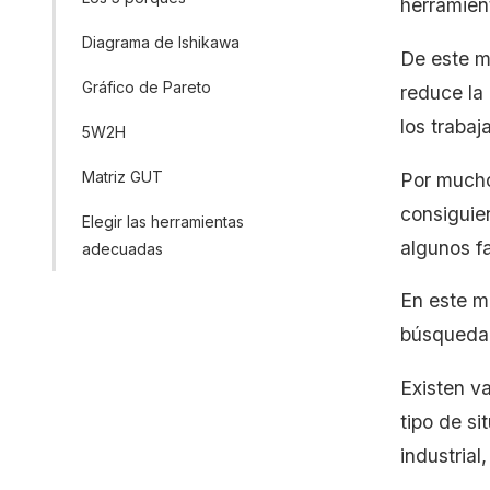
herramien
Diagrama de Ishikawa
De este m
Gráfico de Pareto
reduce la
los traba
5W2H
Matriz GUT
Por mucho
consiguie
Elegir las herramientas
algunos fa
adecuadas
En este m
búsqueda 
Existen v
tipo de s
industrial