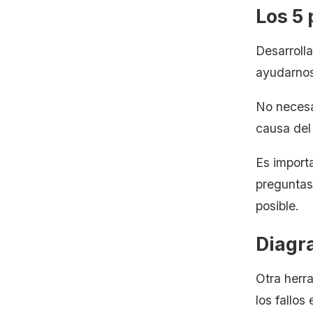
Los 5
Desarroll
ayudarnos 
No necesa
causa del
Es import
preguntas
posible.
Diagr
Otra herra
los fallo