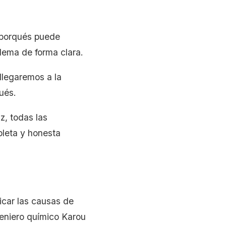
5 porqués puede
blema de forma clara.
llegaremos a la
qués.
z, todas las
leta y honesta
ficar las causas de
geniero químico Karou