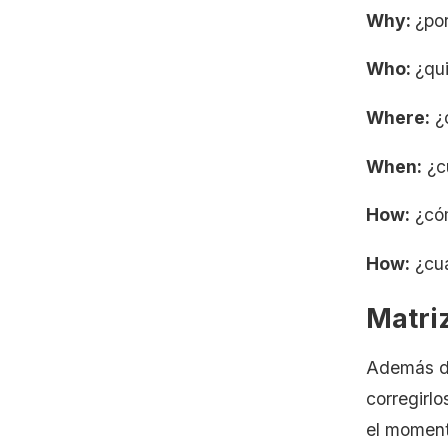
Why:
¿po
Who:
¿qu
Where:
¿d
When:
¿c
How:
¿cóm
How:
¿cuá
Matri
Además de
corregirlo
el moment