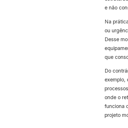
e não con
Na prática
ou urgênc
Desse mod
equipamen
que conso
Do contrá
exemplo, 
processos
onde o re
funciona c
projeto mo