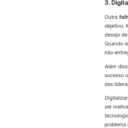
3. Digit
Outra
fal
objetivo.
desejo de
Quando iss
não entreg
Além diss
sucesso o
das lidera
Digitaliz
ser melhor
tecnologi
problema 