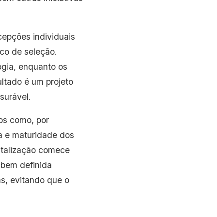
rcepções individuais
co de seleção.
gia, enquanto os
ltado é um projeto
surável.
ios como, por
ha e maturidade dos
gitalização comece
 bem definida
as, evitando que o