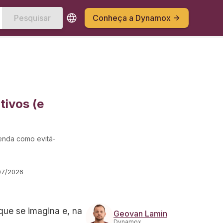
Pesquisar
Conheça a Dynamox
tivos (e
renda como evitá-
07/2026
ue se imagina e, na
Geovan Lamin
Dynamox