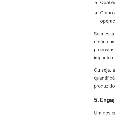
Qual e
Como a
operaci
Sem essa 
e não com
propostas
impacto e
Ou seja, 
quantific
produzido
5. Enga
Um dos er