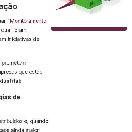
zação
nar
“Monitoramento
o qual foram
am iniciativas de
comprometem
mpresas que estão
dustrial
:
égias de
stribuídos e, quando
 caos ainda maior.