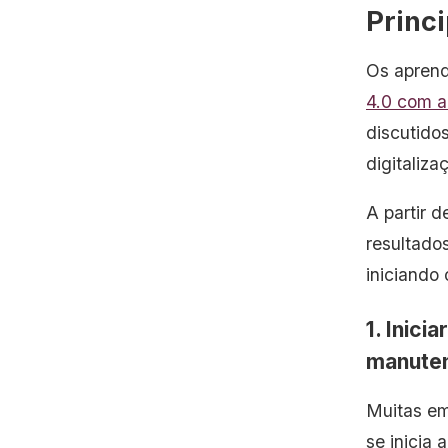
6. Não medir resultados
Princi
7. Tentar digitalizar com PCM e
Os aprend
governança desestruturados
4.0 com a
8. Digitalizar sem taxonomia e
discutidos
árvore de ativos bem definidas
digitaliza
9. Falta de responsabilização
operacional
A partir 
resultado
10. Escalar antes de validar
iniciando
Checklist essencial para
estruturar a digitalização de
1. Inici
ativos
manute
Como a digitalização se conecta
ao monitoramento contínuo
Muitas em
se inicia 
Quer evoluir sua estratégia de