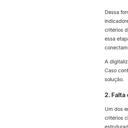
digitalização com dados
Dessa form
consistentes e análises
avançadas?
indicadore
critérios 
Perguntas frequentes sobre
essa etap
digitalização de ativos – FAQ
conectam 
A digital
Caso cont
solução.
2. Falta
Um dos er
critérios 
estruturad