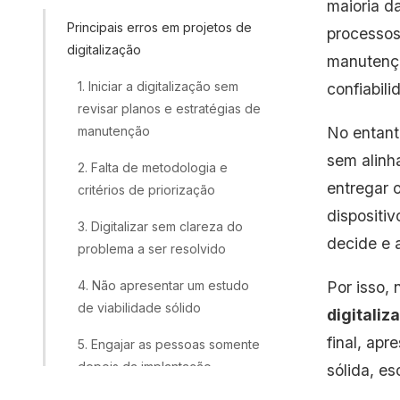
maioria d
Principais erros em projetos de
processos
digitalização
manutençã
1. Iniciar a digitalização sem
confiabil
revisar planos e estratégias de
No entanto
manutenção
sem alinha
2. Falta de metodologia e
entregar o
critérios de priorização
dispositi
3. Digitalizar sem clareza do
decide e 
problema a ser resolvido
Por isso,
4. Não apresentar um estudo
de viabilidade sólido
digitaliz
final, ap
5. Engajar as pessoas somente
depois da implantação
sólida, es