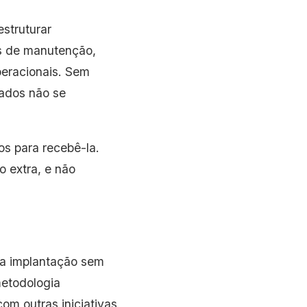
estruturar
los de manutenção,
operacionais. Sem
dados não se
os para recebê-la.
o extra, e não
r a implantação sem
metodologia
om outras iniciativas