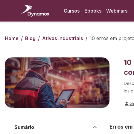
Cursos
Ebooks
Webinars
/
/
/
Home
Blog
Ativos industriais
10 erros em projeto
10
co
Descu
los e
G
Erros em 
Sumário