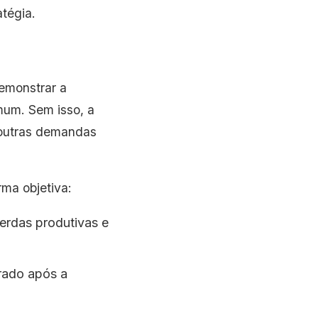
atégia.
emonstrar a
mum. Sem isso, a
 outras demandas
rma objetiva:
perdas produtivas e
rado após a