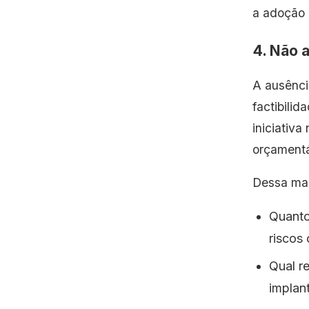
a adoção 
4. Não 
A ausênci
factibili
iniciativa
orçamentá
Dessa mane
Quanto
riscos
Qual r
implan