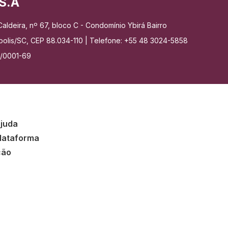
S.A
aldeira, nº 67, bloco C - Condomínio Ybirá Bairro
nópolis/SC, CEP 88.034-110 | Telefone: +55 48 3024-5858
7/0001-69
ajuda
lataforma
ção