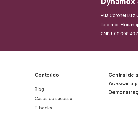
Dynamox 
Rua Coronel Luiz C
Itacorubi, Floria
CNPJ: 09.008.49
Conteúdo
Central de 
Acessar a p
Blog
Demonstra
Cases de sucesso
E-books