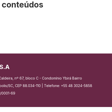
s conteúdos
S.A
aldeira, nº 67, bloco C - Condomínio Ybirá Bairro
nópolis/SC, CEP 88.034-110 | Telefone: +55 48 3024-5858
7/0001-69