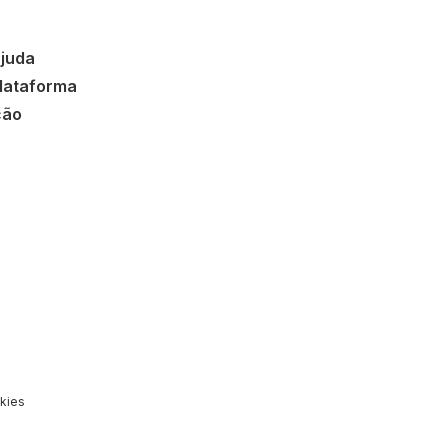
ajuda
lataforma
ção
kies