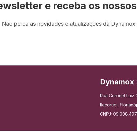
ewsletter e receba os nosso
Não perca as novidades e atualizações da Dynamox
Dynamox 
Rua Coronel Luiz C
Itacorubi, Floria
CNPJ: 09.008.49