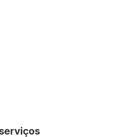
o contrato, proporcionando benefícios duradouros
amento e análise remota dos pontos instalados.
 sistema Dynamox e casos urgentes são avisados
 técnico e reporta de forma preditiva falhas e
ha zero.
serviços