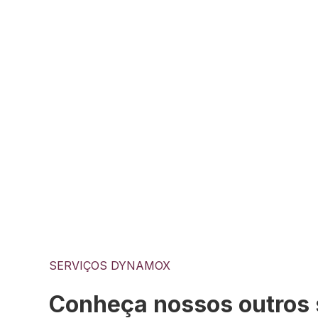
persistem mesmo após eventual término d
para o cliente final.
Como funciona
Os especialistas Dynamox atuam no acompanh
Relatórios periódicos são gerados dentro do
imediatamente aos clientes.
A equipe possui elevado nível de entendimento
ações necessárias, buscando excelência e fal
SERVIÇOS DYNAMOX
Conheça nossos outros 