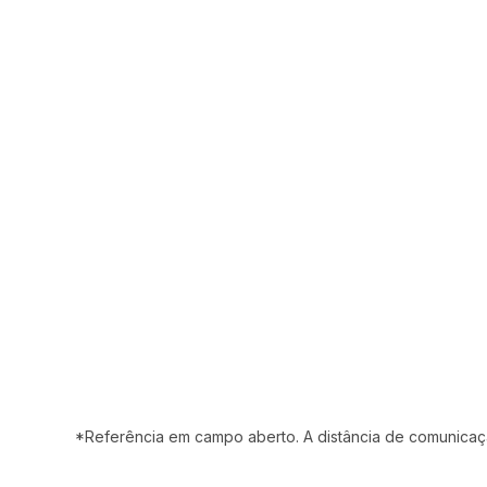
Conexão redes móveis:
2G, LTE-CAT-M1 (4G), LTE-NB-IoT
(5G)
Alcance do Bluetooth®:
*Referência em campo aberto. A distância de comunicaçã
até 700m*