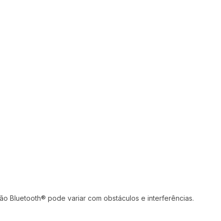
Conexão com Redes móveis:
2G, 3G, 4G
Alcance do Bluetooth®:
o Bluetooth® pode variar com obstáculos e interferências.
até 700m*