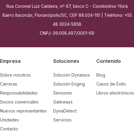
Rua Coronel Luiz Caldeira, nº 67, bloco C - Condomínio Ybirá
Bairro Itacorubi, Florianópolis/SC, CEP 88.034-110 | Teléfono: +55
48 3024-5858
CNPJ: 09.008.497/0001-69
Empresa
Soluciones
Contenido
Sobre nosotros
Solución Dynamox
Blog
Carreras
Solución Enging
Casos de Éxito
Responsabilidades
Sensores
Libros electrónicos
Socios comerciales
Gateways
Nuevos representantes
DynaDetect
Unidades
Servicios
Contacto