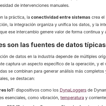
cesidad de intervenciones manuales.
en la práctica, la
conectividad entre sistemas
crea el
ón, la integración organiza y unifica los datos, y la in
 que ese intercambio genere valor de forma continua y 
s son las fuentes de datos típica
ción de datos en la industria depende de múltiples orí
e captura un aspecto específico de la operación, y el v
das se combinan para generar análisis más completos y
pales, se destacan:
es IoT:
dispositivos como los
DynaLoggers
de Dynam
les esenciales, como vibración,
temperatura
y corriente