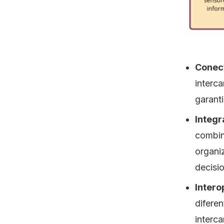
de los activos
Reducción de paradas no
programadas y mejora de
indicadores
Conect
Cómo Dynamox hace posible la
integración de datos en la
interca
industria
garant
Preguntas frecuentes sobre
Integr
Integración de Datos – FAQ
combin
organiz
decisi
Intero
diferen
interc