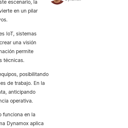
ste escenario, la
ierte en un pilar
vos.
es IoT, sistemas
rear una visión
rmación permite
s técnicas.
quipos, posibilitando
s de trabajo. En la
ta, anticipando
ncia operativa.
o funciona en la
tema Dynamox aplica