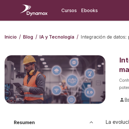
Cursos
Ebooks
/
/
/
Inicio
Blog
IA y Tecnología
Integración de datos: 
In
ma
Conh
poten
B
La evoluc
Resumen