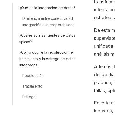
transforma
¿Qué es la integración de datos?
integració
estratégic
Diferencia entre conectividad,
integración e interoperabilidad
De esta m
¿Cuáles son las fuentes de datos
superviso
típicas?
unificada 
¿Cómo ocurre la recolección, el
análisis m
tratamiento y la entrega de datos
integrados?
Además, l
desde dia
Recolección
práctica,
Tratamiento
fallas, op
Entrega
En este ar
¿Cuáles son los desafíos de la
industria
integración de datos industriales?