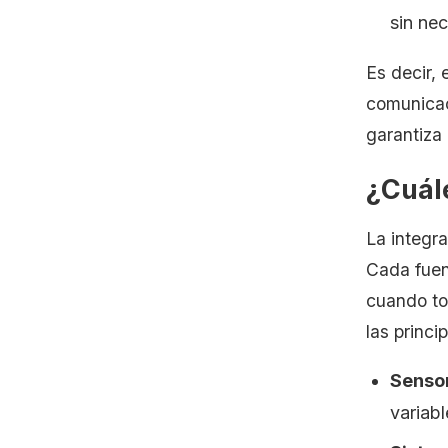
sin ne
Es decir, 
comunicaci
garantiza
¿Cuále
La integra
Cada fuent
cuando to
las princi
Sensor
variab