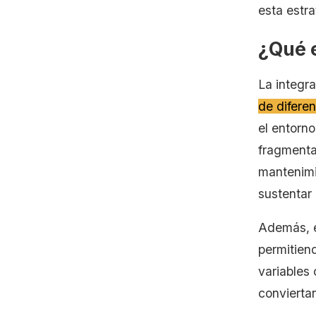
esta estra
Formatos incompatibles y
heterogeneidad de los datos
¿Qué e
Sistemas heredados y baja
La integr
interoperabilidad
de difere
Falta de gobernanza y baja
el entorno
calidad de los datos
fragmenta
Seguridad de la información y
mantenimi
riesgo de filtraciones
sustentar
Falta de estandarización en los
Además, e
protocolos de comunicación
permitien
¿Cómo impulsa la integración de
variables 
datos el mantenimiento
conviertan
predictivo?