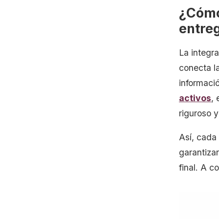
¿Cómo 
entre
La integra
conecta la
informació
activos
, 
riguroso 
Así, cada
garantiza
final. A c