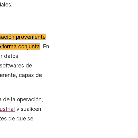
iales.
mación proveniente
e forma conjunta
. En
ar datos
softwares de
erente, capaz de
 de la operación,
strial
visualicen
ntes de que se