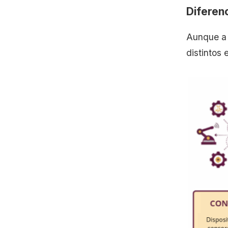
Eliminación de silos de
Diferenc
información y unificación de
datos
Aunque a 
Apoyo al diagnóstico predictivo
distintos 
y a la planificación técnica
Soporte para la automatización
y la inteligencia operativa
Ventajas estratégicas para la
confiabilidad de los activos
Reducción de fallas mediante
análisis cruzado de datos
Decisiones técnicas más
precisas
Visión centralizada de la salud