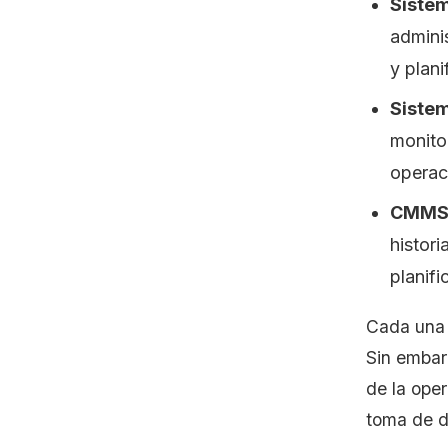
Sistem
admini
y plani
Sistem
monito
operaci
CMMS 
histori
planifi
Cada una d
Sin embarg
de la ope
toma de d