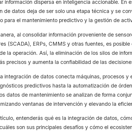
r información dispersa en inteligencia accionable. En e
n de datos deja de ser solo una etapa técnica y se conv
o para el mantenimiento predictivo y la gestión de acti
anera, al consolidar información proveniente de sensor
res (SCADA), ERPs, CMMS y otras fuentes, es posible c
de la operación. Así, la eliminación de los silos de info
ás precisos y aumenta la confiabilidad de las decisione
a integración de datos conecta máquinas, procesos y e
gnósticos predictivos hasta la automatización de órdene
 los datos de mantenimiento se analizan de forma conjun
timizando ventanas de intervención y elevando la eficie
tículo, entenderás qué es la integración de datos, cóm
, cuáles son sus principales desafíos y cómo el ecosis