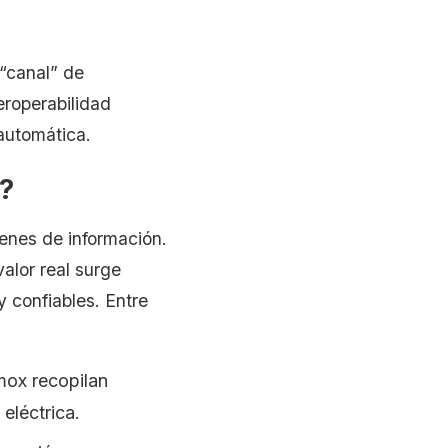
 “canal” de
teroperabilidad
automática.
s?
genes de información.
alor real surge
 confiables. Entre
ox recopilan
 eléctrica.