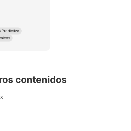
 Predictivo
cnicos
tros contenidos
ox