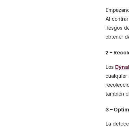
Empezando
Al contrar
riesgos d
obtener d
2 – Reco
Los
Dyna
cualquier
recoleccio
también d
3 – Opti
La detecc