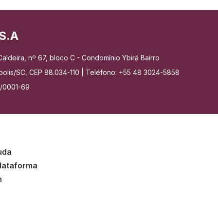
S.A
aldeira, nº 67, bloco C - Condomínio Ybirá Bairro
nópolis/SC, CEP 88.034-110 | Teléfono: +55 48 3024-5858
7/0001-69
uda
plataforma
n