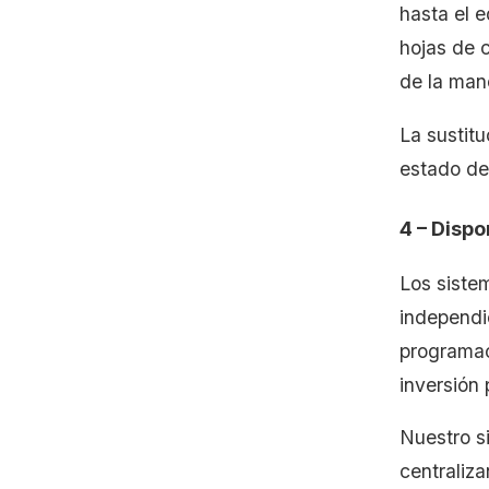
hasta el e
hojas de c
de la man
La sustit
estado de 
4 – Dispo
Los siste
independi
programac
inversión 
Nuestro s
centraliza