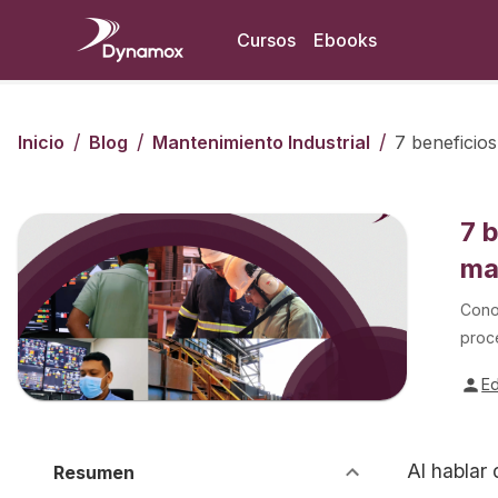
Cursos
Ebooks
/
/
/
Inicio
Blog
Mantenimiento Industrial
7 beneficio
7 
ma
Conoz
proc
E
Al hablar
Resumen