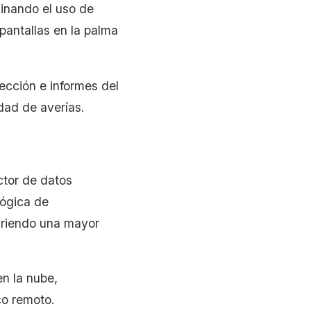
minando el uso de
 pantallas en la palma
ección e informes del
idad de averías.
ctor de datos
lógica de
iriendo una mayor
n la nube,
co remoto.