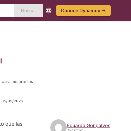
Buscar
Conoce Dynamox
l
s para mejorar los
l
05/05/2026
to que las
Eduardo Gonçalves
Dynamox