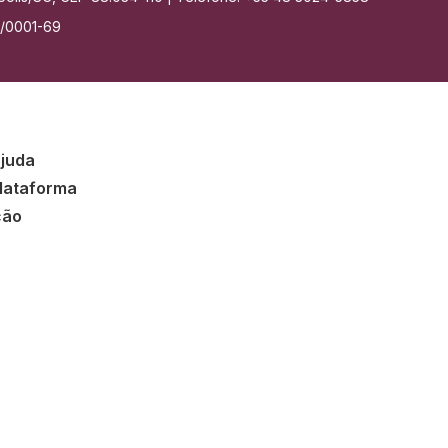
7/0001-69
ajuda
lataforma
ção