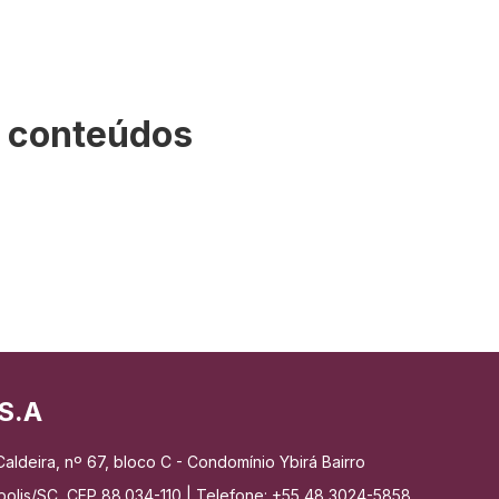
s conteúdos
S.A
aldeira, nº 67, bloco C - Condomínio Ybirá Bairro
nópolis/SC, CEP 88.034-110 | Telefone: +55 48 3024-5858