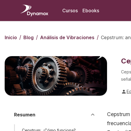
Cursos
Ebooks
/
/
/
Inicio
Blog
Análisis de Vibraciones
Cepstrum: aná
Ce
Cepst
señal
E
Cepstrum 
Resumen
frecuencia
Cepstrum: ¿Cómo funciona?