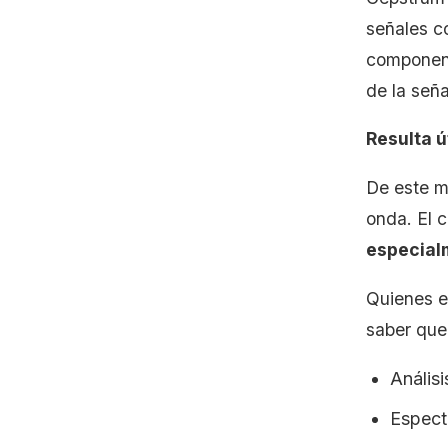
señales co
component
de la seña
Resulta ú
De este m
onda. El 
especial
Quienes es
saber que 
Análisi
Espect