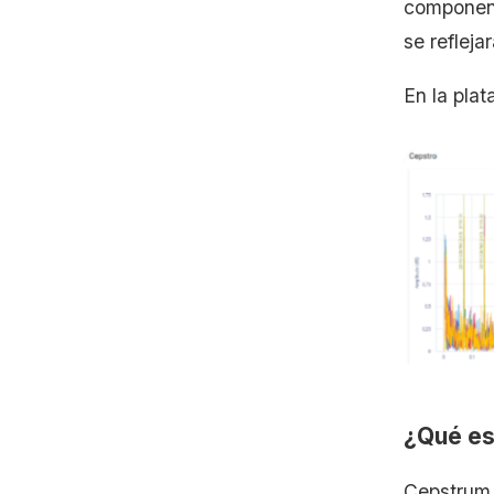
componente
se refleja
En la pla
¿Qué es
Cepstrum 