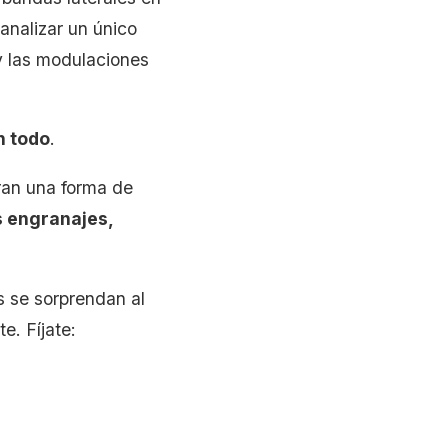
analizar un único
y las modulaciones
n todo
.
eran una forma de
os engranajes,
s se sorprendan al
e. Fíjate: