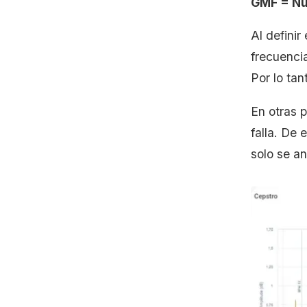
GMF = Nú
Al definir
frecuenci
Por lo tan
En otras 
falla. De
solo se an