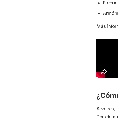
Frecue
Armóni
Más infor
¿Cómo 
A veces, l
Por ejemp