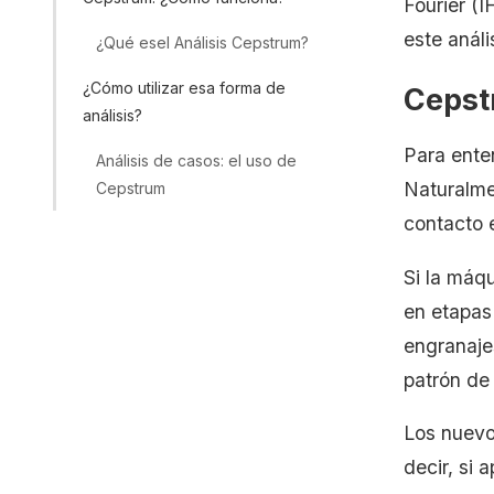
Fourier (I
este análi
¿Qué esel Análisis Cepstrum?
¿Cómo utilizar esa forma de
Cepst
análisis?
Para ente
Análisis de casos: el uso de
Naturalme
Cepstrum
contacto 
Si la máq
en etapas 
engranaje
patrón de
Los nuevo
decir, si