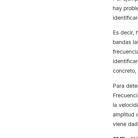
hay proble
identifica
Es decir, 
bandas lat
frecuenci
identifica
concreto,
Para detec
Frecuenci
la velocid
amplitud 
viene da