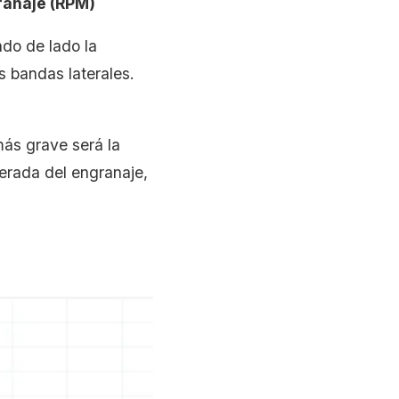
ranaje (RPM)
ndo de lado la
 bandas laterales.
más grave será la
perada del engranaje,