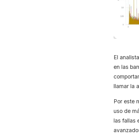
El analist
en las ban
comportam
llamar la
Por este m
uso de más
las falla
avanzados