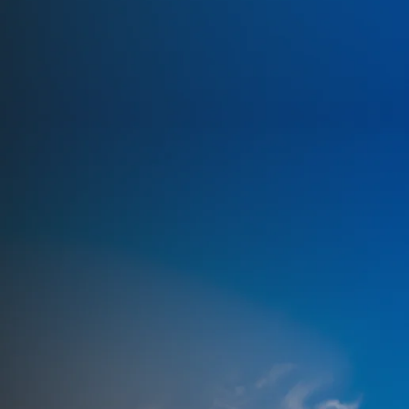
Milhões
Economia gerada ao evitar
quebras catastróficas e paradas
de linha
15.000
Sensores
ativos no campo, eliminando
pontos cegos na manutenção
Saiba mais