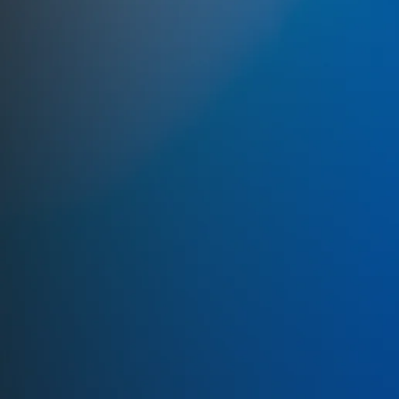
+3.000 Horas
Segurança operacional garantidas,
sem interrupções não planejadas
4.000 Ativos
Críticos monitorados
continuamente, do recebimento
ao processamento industrial
+R$ 102